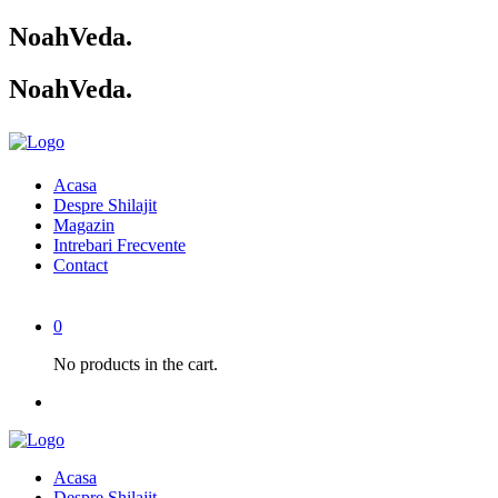
NoahVeda
.
NoahVeda
.
Acasa
Despre Shilajit
Magazin
Intrebari Frecvente
Contact
0
No products in the cart.
Acasa
Despre Shilajit