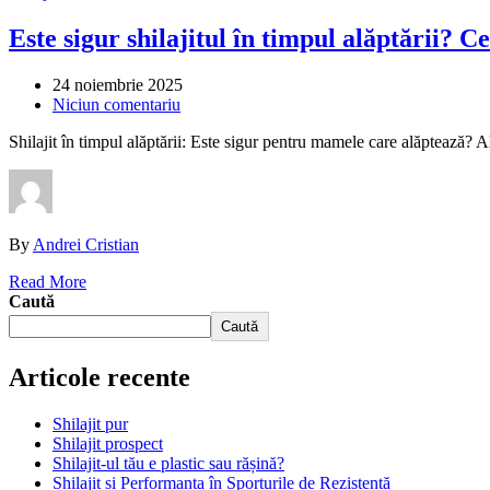
Este sigur shilajitul în timpul alăptării? 
24 noiembrie 2025
Niciun comentariu
Shilajit în timpul alăptării: Este sigur pentru mamele care alăptează?
By
Andrei Cristian
Read More
Caută
Caută
Articole recente
Shilajit pur
Shilajit prospect
Shilajit-ul tău e plastic sau rășină?
Shilajit și Performanța în Sporturile de Rezistență