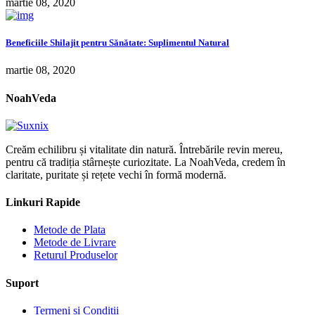
martie 08, 2020
Beneficiile Shilajit pentru Sănătate: Suplimentul Natural
martie 08, 2020
NoahVeda
Creăm echilibru și vitalitate din natură. Întrebările revin mereu,
pentru că tradiția stârnește curiozitate. La NoahVeda, credem în
claritate, puritate și rețete vechi în formă modernă.
Linkuri Rapide
Metode de Plata
Metode de Livrare
Returul Produselor
Suport
Termeni și Condiții