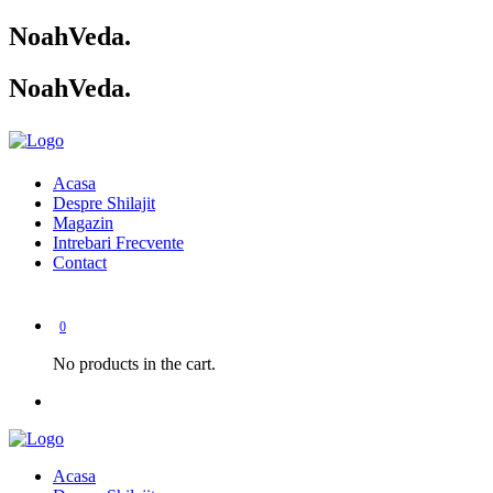
NoahVeda
.
NoahVeda
.
Acasa
Despre Shilajit
Magazin
Intrebari Frecvente
Contact
0
No products in the cart.
Acasa