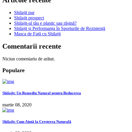
Articole recente
Shilajit pur
Shilajit prospect
Shilajit-ul tău e plastic sau rășină?
Shilajit și Performanța în Sporturile de Rezistență
Masca de Față cu Shilajit
Comentarii recente
Niciun comentariu de arătat.
Populare
Shilajit: Un Remediu Natural pentru Reducerea
martie 08, 2020
Shilajit: Cum Ajută la Creșterea Naturală