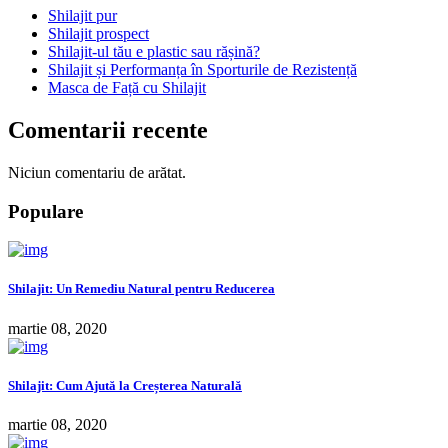
Shilajit pur
Shilajit prospect
Shilajit-ul tău e plastic sau rășină?
Shilajit și Performanța în Sporturile de Rezistență
Masca de Față cu Shilajit
Comentarii recente
Niciun comentariu de arătat.
Populare
Shilajit: Un Remediu Natural pentru Reducerea
martie 08, 2020
Shilajit: Cum Ajută la Creșterea Naturală
martie 08, 2020