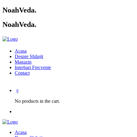
NoahVeda
.
NoahVeda
.
Acasa
Despre Shilajit
Magazin
Intrebari Frecvente
Contact
0
No products in the cart.
Acasa